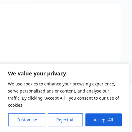
Guarda mi nombre, correo electrónico y web en este
We value your privacy
navegador para la próxima vez que comente.
We use cookies to enhance your browsing experience,
serve personalised ads or content, and analyse our
PRIVACIDAD Y COOKIES
Publicar el comentario
traffic. By clicking "Accept All", you consent to our use of
Utilizamos cookies propias y de terceros para optimizar tu experiencia
cookies.
y realizar labores analíticas. Puedes configurarlas o leer más en
nuestra
Política de Cookies
.
Customise
Reject All
Accept All
RECHAZAR
ACEPTAR
Copyright © 2026 - Tema para WordPress de
CreativeThemes